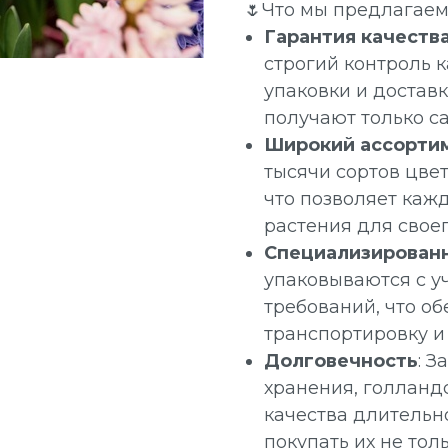
🌷Что мы предлагае
Гарантия качеств
строгий контроль к
упаковки и доставк
получают только с
Широкий ассорти
тысячи сортов цвет
что позволяет каж
растения для своег
Специализирован
упаковываются с у
требований, что о
транспортировку и
Долговечность
: З
хранения, голланд
качества длительн
покупать их не толь