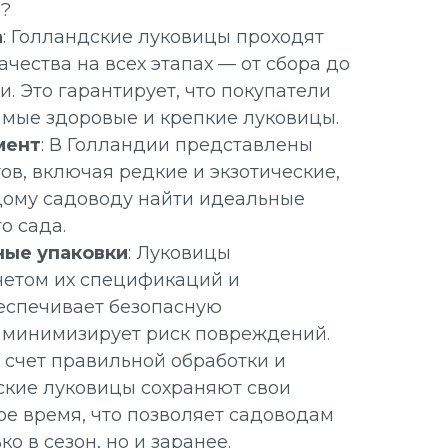
м?
а
: Голландские луковицы проходят
ачества на всех этапах — от сбора до
и. Это гарантирует, что покупатели
амые здоровые и крепкие луковицы.
мент
: В Голландии представлены
ов, включая редкие и экзотические,
дому садоводу найти идеальные
о сада.
ные упаковки
: Луковицы
четом их спецификаций и
беспечивает безопасную
 минимизирует риск повреждений.
а счет правильной обработки и
ские луковицы сохраняют свои
ое время, что позволяет садоводам
ко в сезон, но и заранее.