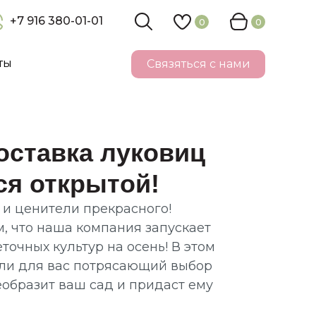
+7 916 380-01-01
0
0
акты
ты
Связяться с нами
Поставка луковиц
ся открытой!
 и ценители прекрасного!
, что наша компания запускает
точных культур на осень! В этом
или для вас потрясающий выбор
еобразит ваш сад и придаст ему