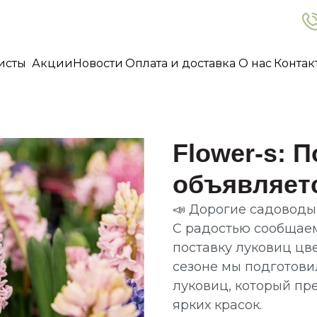
-листы
Акции
Новости
Оплата и доставка
О нас
Конт
исты
Акции
Новости
Оплата и доставка
О нас
Контак
Flower-s: 
объявляет
📣 Дорогие садоводы
С радостью сообщаем
поставку луковиц цве
сезоне мы подготов
луковиц, который пр
ярких красок.