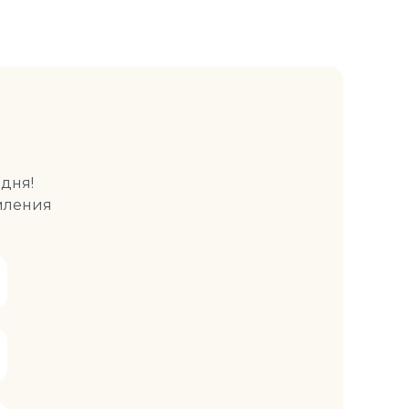
дня!
мления