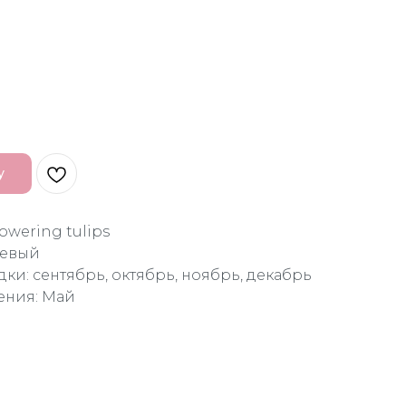
у
flowering tulips
жевый
ки: сентябрь, октябрь, ноябрь, декабрь
ения: Май