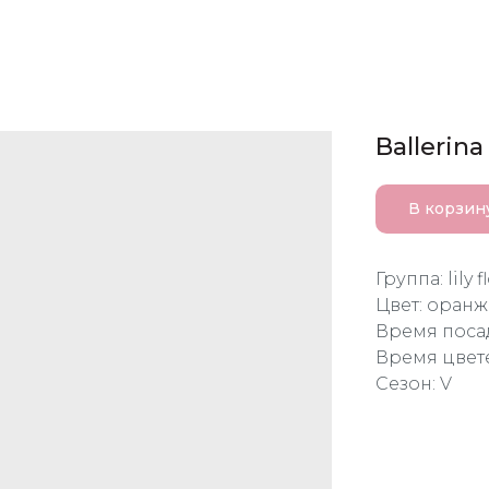
Ballerina
В корзин
Группа: lily 
Цвет: оран
Время посад
Время цвет
Сезон: V