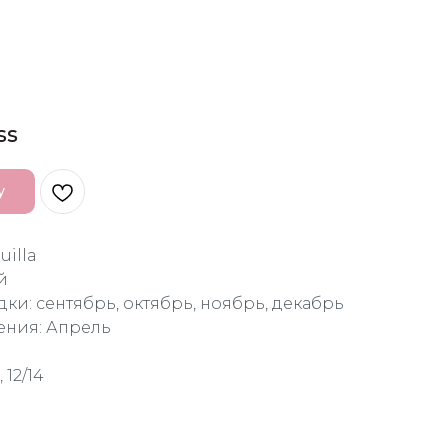
ss
у
uilla
й
ки: сентябрь, октябрь, ноябрь, декабрь
ения: Апрель
 12/14