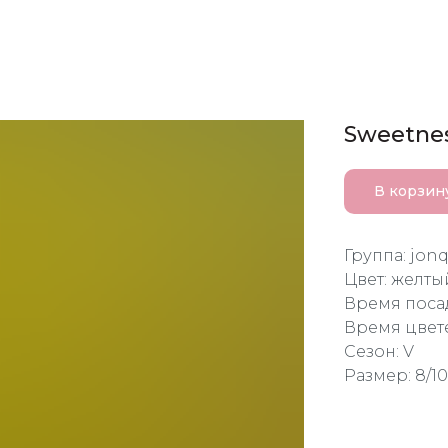
Sweetne
В корзин
Группа: jonq
Цвет: желты
Время посад
Время цвет
Сезон: V
Размер: 8/10,